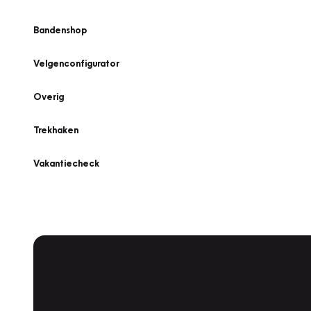
Bandenshop
Velgenconfigurator
Overig
Trekhaken
Vakantiecheck
Plan een
Werkplaatsafspraak