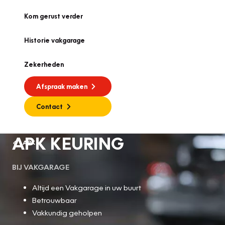
Kom gerust verder
Historie vakgarage
Zekerheden
Afspraak maken
Contact
APK KEURING
APK
BIJ VAKGARAGE
Altijd een Vakgarage in uw buurt
Betrouwbaar
Vakkundig geholpen