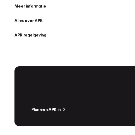
Meer informatie
Alles over APK
APK regelgeving
APK Keuring bij Vakgarage!
Is het weer tijd voor de jaarlijkse APK? Ga snel naar V
Plan een APK in