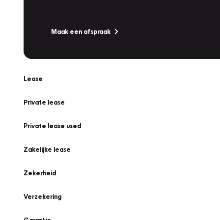
Is uw auto toe aan Onderhoud, Bandenwissel of een Va
Maak een afspraak
Lease
Private lease
Private lease used
Zakelijke lease
Zekerheid
Verzekering