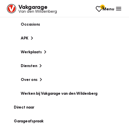
Vakgarage
0
Menu
Van den Wildenberg
Occasions
APK
Werkplaats
Diensten
Over ons
Werken bij Vakgarage van den Wildenberg
Direct naar
Garageafspraak