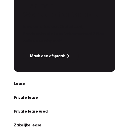
Plan een
Werkplaatsafspraak
Is uw auto toe aan Onderhoud,
Bandenwissel of een Vakantiecheck? Plan
online een afspraak!
Maak een afspraak
Lease
Private lease
Private lease used
Zakelijke lease