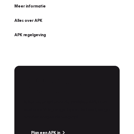
Meer informatie
Alles over APK
APK regelgeving
APK Keuring bij
Vakgarage!
Is het weer tijd voor de jaarlijkse APK? Ga
snel naar Vakgarage bij u in de buurt, en ga
zonder zorgen de weg op!
Plan een APK in