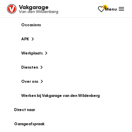
Vakgarage
0
Menu
Van den Wildenberg
Occasions
APK
Werkplaats
Diensten
Over ons
Werken bij Vakgarage van den Wildenberg
Direct naar
Garageafspraak