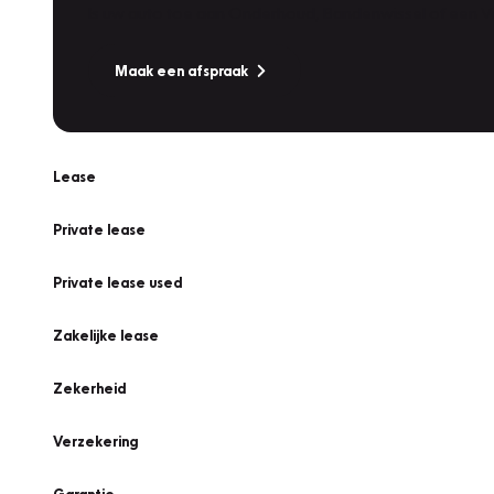
Is uw auto toe aan Onderhoud, Bandenwissel of een Va
Maak een afspraak
Lease
Private lease
Private lease used
Zakelijke lease
Zekerheid
Verzekering