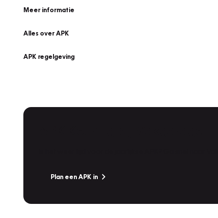
Meer informatie
Alles over APK
APK regelgeving
APK Keuring bij Vakgarage!
Is het weer tijd voor de jaarlijkse APK? Ga snel naar V
Plan een APK in