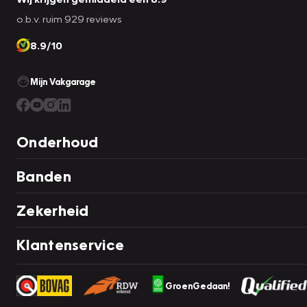
o.b.v. ruim 929 reviews
8.9/10
Mijn Vakgarage
Onderhoud
Banden
Zekerheid
Klantenservice
GroenGedaan!