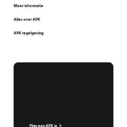
Meer informatie
Alles over APK
APK regelgeving
APK Keuring bij
Vakgarage!
Is het weer tijd voor de jaarlijkse APK? Ga
snel naar Vakgarage bij u in de buurt, en ga
zonder zorgen de weg op!
Plan een APK in