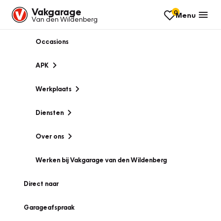
Vakgarage
0
Menu
Van den Wildenberg
Occasions
APK
Werkplaats
Diensten
Over ons
Werken bij Vakgarage van den Wildenberg
Direct naar
Garageafspraak