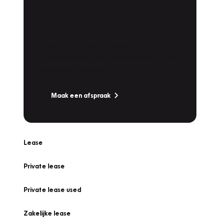
Plan een
Werkplaatsafspraak
Is uw auto toe aan Onderhoud,
Bandenwissel of een Vakantiecheck? Plan
online een afspraak!
Maak een afspraak
Lease
Private lease
Private lease used
Zakelijke lease