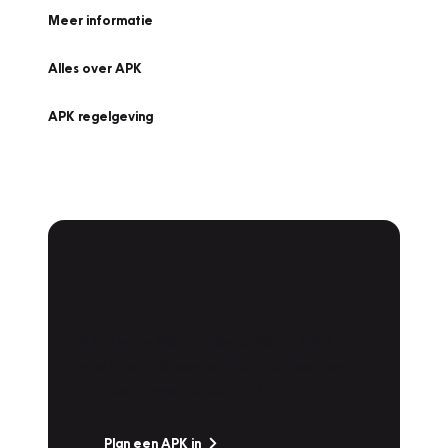
Meer informatie
Alles over APK
APK regelgeving
APK Keuring bij
Vakgarage!
Is het weer tijd voor de jaarlijkse APK? Ga
snel naar Vakgarage bij u in de buurt, en ga
zonder zorgen de weg op!
Plan een APK in