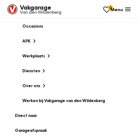
Vakgarage
0
Menu
Van den Wildenberg
Occasions
APK
Werkplaats
Diensten
Over ons
Werken bij Vakgarage van den Wildenberg
Direct naar
Garageafspraak