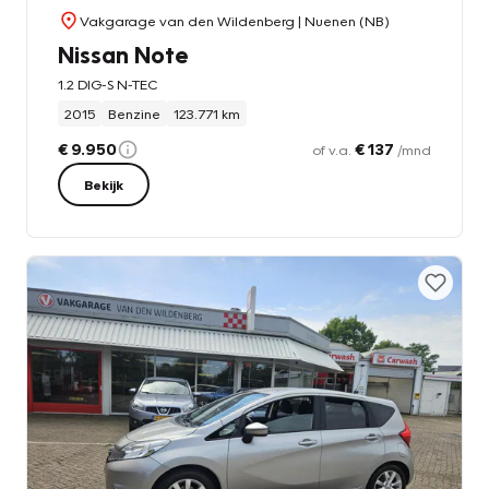
Vakgarage van den Wildenberg
| Nuenen (NB)
Nissan Note
1.2 DIG-S N-TEC
2015
Benzine
123.771 km
€ 9.950
€ 137
of v.a.
/mnd
Bekijk