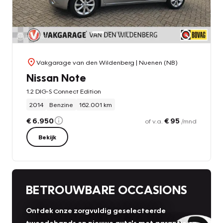
Vakgarage van den Wildenberg
| Nuenen (NB)
Nissan Note
1.2 DIG-S Connect Edition
2014
Benzine
162.001 km
€ 6.950
€ 95
of v.a.
/mnd
Bekijk
BETROUWBARE OCCASIONS
Ontdek onze zorgvuldig geselecteerde
tweedehands en nieuwe auto's met garantie en