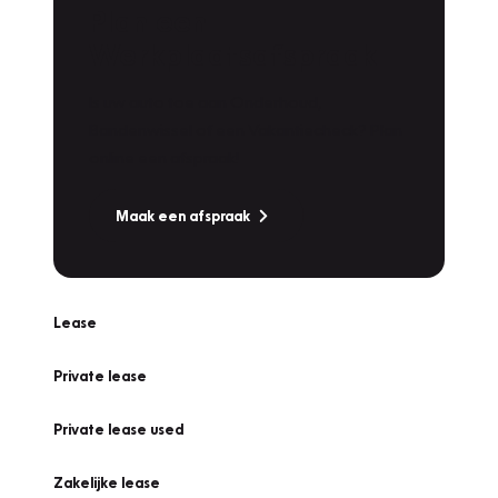
Plan een
Werkplaatsafspraak
Is uw auto toe aan Onderhoud,
Bandenwissel of een Vakantiecheck? Plan
online een afspraak!
Maak een afspraak
Lease
Private lease
Private lease used
Zakelijke lease