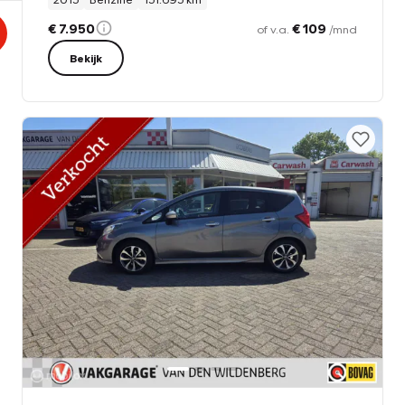
€ 7.950
€ 109
of v.a.
/mnd
Bekijk