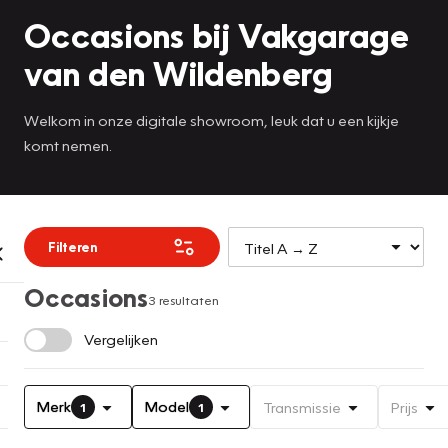
Occasions bij Vakgarage
van den Wildenberg
Welkom in onze digitale showroom, leuk dat u een kijkje
komt nemen.
Filteren
Occasions
3 resultaten
Vergelijken
Merk
Model
Transmissie
Prijs
1
1