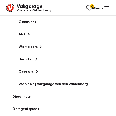
Vakgarage
0
Menu
Van den Wildenberg
Occasions
APK
Werkplaats
Diensten
Over ons
Werken bij Vakgarage van den Wildenberg
Direct naar
Garageafspraak