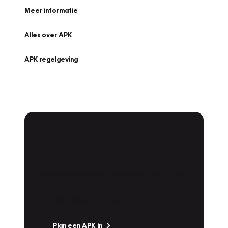
Meer informatie
Alles over APK
APK regelgeving
APK Keuring bij
Vakgarage!
Is het weer tijd voor de jaarlijkse APK? Ga
snel naar Vakgarage bij u in de buurt, en ga
zonder zorgen de weg op!
Plan een APK in