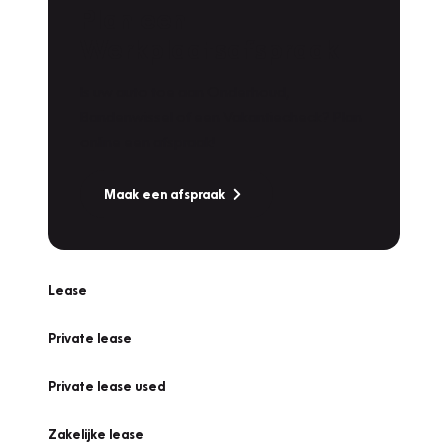
Plan een
Werkplaatsafspraak
Is uw auto toe aan Onderhoud,
Bandenwissel of een Vakantiecheck? Plan
online een afspraak!
Maak een afspraak
Lease
Private lease
Private lease used
Zakelijke lease