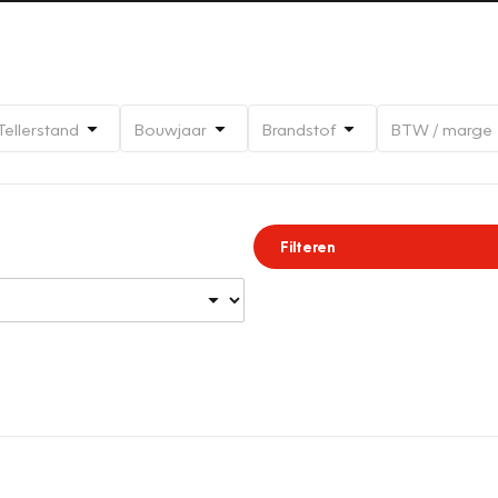
Tellerstand
Bouwjaar
Brandstof
BTW / marge
Filteren