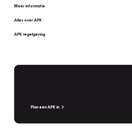
Meer informatie
Alles over APK
APK regelgeving
APK Keuring bij Vakgarage!
Is het weer tijd voor de jaarlijkse APK? Ga snel naar V
Plan een APK in