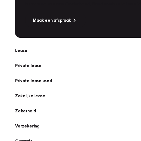
Is uw auto toe aan Onderhoud, Bandenwissel of een Va
Maak een afspraak
Lease
Private lease
Private lease used
Zakelijke lease
Zekerheid
Verzekering