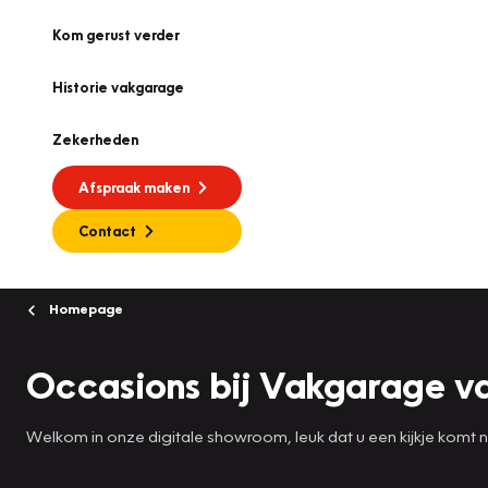
Kom gerust verder
Historie vakgarage
Zekerheden
Afspraak maken
Contact
Homepage
Occasions bij Vakgarage v
Welkom in onze digitale showroom, leuk dat u een kijkje komt