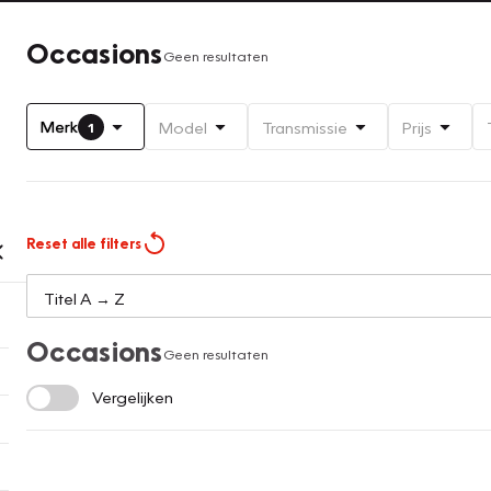
Occasions
Geen resultaten
Merk
Model
Transmissie
Prijs
1
Reset alle filters
Occasions
Geen resultaten
Vergelijken