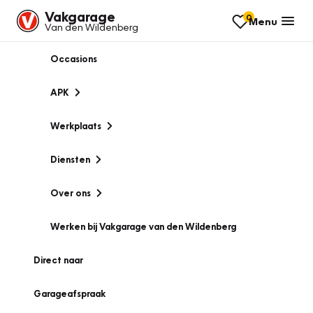
Vakgarage
0
Menu
Van den Wildenberg
Occasions
APK
Werkplaats
Diensten
Over ons
Werken bij Vakgarage van den Wildenberg
Direct naar
Garageafspraak