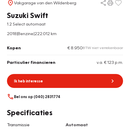
Vakgarage van den Wildenberg
Suzuki Swift
1.2 Select automaat
2018
|
Benzine
|
222.012 km
Kopen
€ 8.950
BTW niet verrekenbaar
Particulier financieren
v.a. € 123 p.m.
Ik heb interesse
Bel ons op (040) 2831774
Specificaties
Transmissie
Automaat