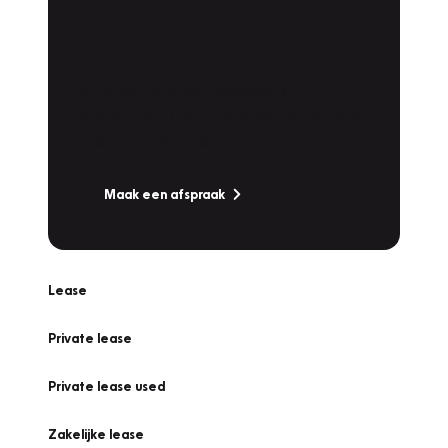
Plan een
Werkplaatsafspraak
Is uw auto toe aan Onderhoud,
Bandenwissel of een Vakantiecheck? Plan
online een afspraak!
Maak een afspraak
Lease
Private lease
Private lease used
Zakelijke lease