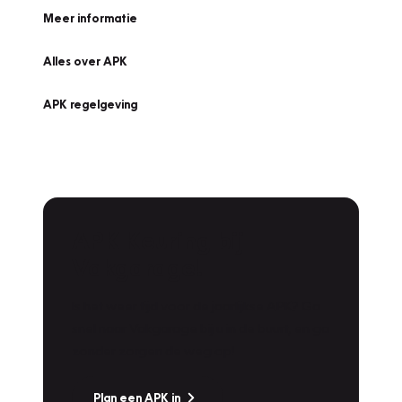
Meer informatie
Alles over APK
APK regelgeving
APK Keuring bij
Vakgarage!
Is het weer tijd voor de jaarlijkse APK? Ga
snel naar Vakgarage bij u in de buurt, en ga
zonder zorgen de weg op!
Plan een APK in