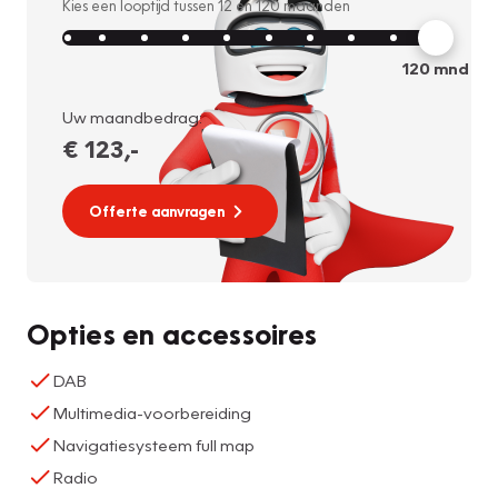
Kies een looptijd tussen
12
en
120
maanden
120
mnd
Uw maandbedrag:
€ 123
,-
Offerte aanvragen
Opties en accessoires
DAB
Multimedia-voorbereiding
Navigatiesysteem full map
Radio